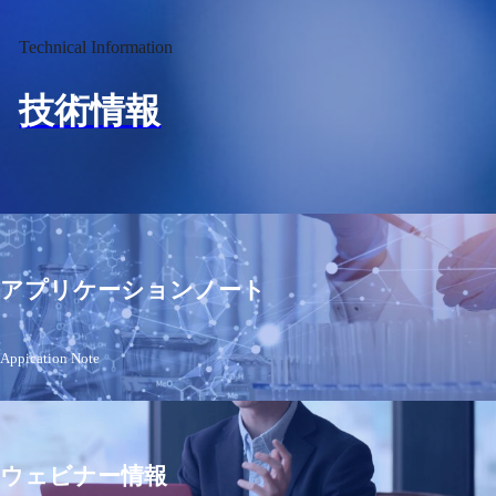
Technical Information
技術情報
アプリケーションノート
Appication Note
ウェビナー情報