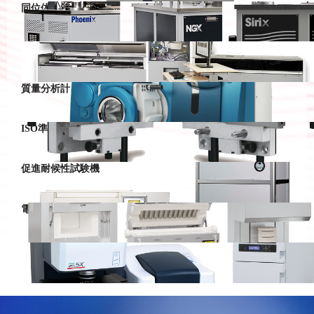
同位体比質量分析装置
XRFコアスキャナ
質量分析計
ISO準拠試験片製造用金型
促進耐候性試験機
電気炉
日本分光製品 (輸出)