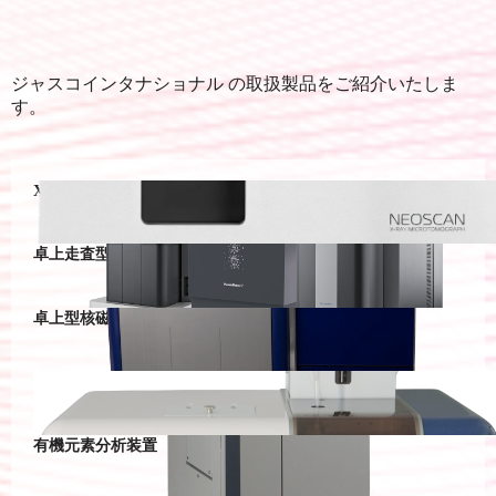
ジャスコインタナショナル の取扱製品をご紹介いたしま
す。
X線マイクロCT / ナノCT
卓上走査型電子顕微鏡（卓上SEM）
卓上型核磁気共鳴装置（卓上型NMR）
画像解析粒度分布計
有機元素分析装置