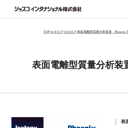
内
容
を
ス
キ
TOP
カタログ
カタログ
表面電離型質量分析装置 Phoenix T
ッ
プ
表面電離型質量分析装置 P
表面