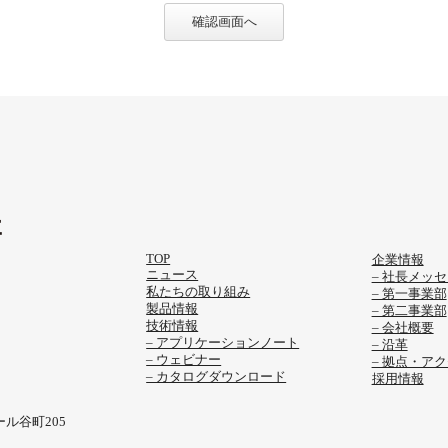
確認画面へ
TOP
企業情報
ニュース
– 社長メッ
私たちの取り組み
– 第一事業部
製品情報
– 第二事業部
技術情報
– 会社概要
– アプリケーションノート
– 沿革
– ウェビナー
– 拠点・ア
– カタログダウンロード
採用情報
ール谷町205