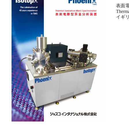
表面電
Therma
イギ