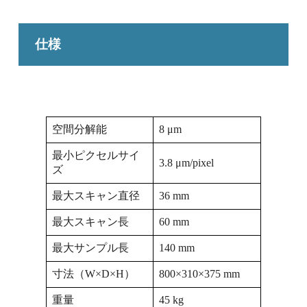
仕様
空間分解能
8 μm
最小ピクセルサイ
3.8 μm/pixel
ズ
最大スキャン直径
36 mm
最大スキャン長
60 mm
最大サンプル長
140 mm
寸法（W×D×H）
800×310×375 mm
重量
45 kg