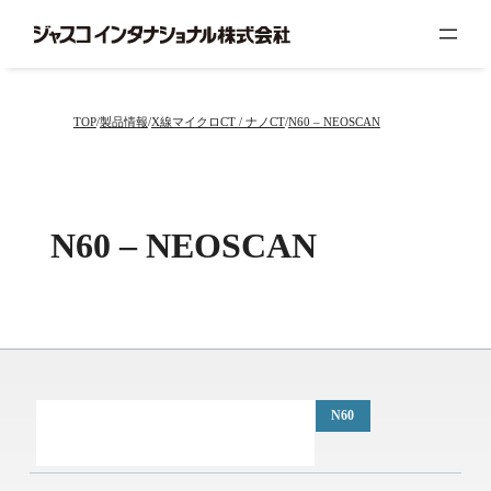
内
容
を
ス
キ
TOP
製品情報
X線マイクロCT / ナノCT
N60 – NEOSCAN
ッ
プ
N60 – NEOSCAN
TOP
N80
N90
NXL
N70
N60
ソフトウェア
オプション
測定例