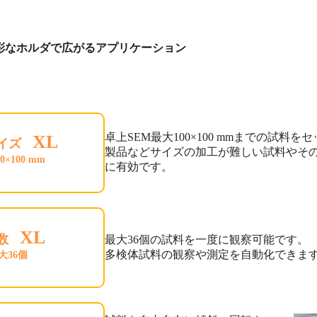
彩なホルダで広がるアプリケーション
卓上SEM最大100×100 mmまでの試料
XL
イズ
製品などサイズの加工が難しい試料やそ
0×100 mm
に有効です。
XL
数
最大36個の試料を一度に観察可能です。
多検体試料の観察や測定を自動化できま
大36個