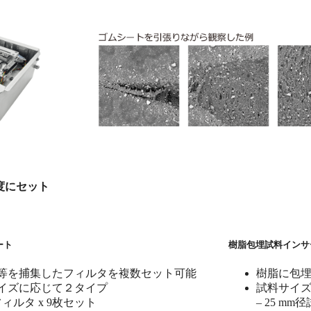
度にセット
ート
樹脂包埋試料インサ
等を捕集したフィルタを複数セット可能
樹脂に包
イズに応じて２タイプ
試料サイズ
径フィルタ x 9枚セット
– 25 mm