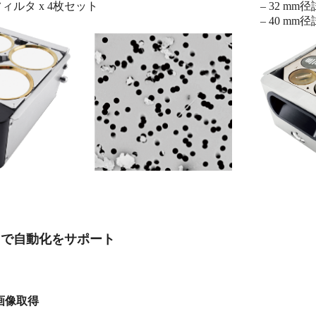
径フィルタ x 4枚セット
– 32 mm
– 40 mm
トで自動化をサポート
画像取得