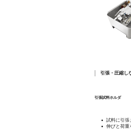
引張・圧縮し
引張試料ホルダ
試料に引張ま
伸びと荷重