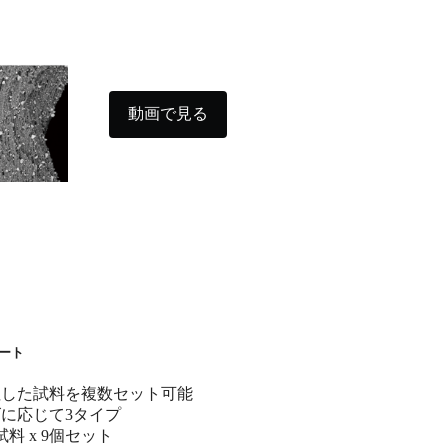
動画で見る
ート
埋した試料を複数セット可能
に応じて3タイプ
径試料 x 9個セット