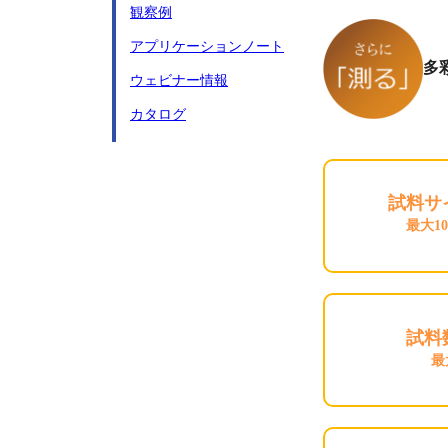
観察例
アプリケーションノート
多
ウェビナー情報
カタログ
試料サ
最大10
試料
最