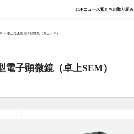
TOP
ニュース
私たちの取り組み
m XL – 卓上走査型電子顕微鏡（卓上SEM）
上走査型電子顕微鏡（卓上SEM）
解析ソフト
観察例