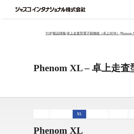
内
容
を
ス
キ
TOP
製品情報
卓上走査型電子顕微鏡（卓上SEM）
Pheno
ッ
プ
Phenom XL – 卓
TOP
ProX/Pro
XL
ParticleX
Pharos
Phenom XL